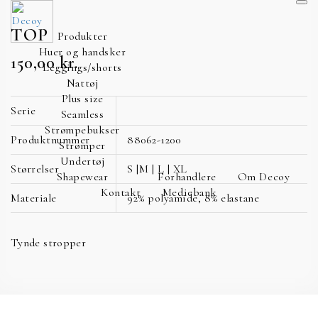
TOP
Produkter
Huer og handsker
150,00
kr.
Leggings/shorts
Nattøj
Plus size
Serie
Seamless
Strømpebukser
Produktnummer
88062-1200
Strømper
Undertøj
Størrelser
S |M | L | XL
Shapewear
Forhandlere
Om Decoy
Kontakt
Mediebank
Materiale
92% polyamide, 8% elastane
Tynde stropper