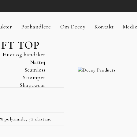
ukter
Forhandlere
Om Decoy
Kontakt
Medi
FT TOP
Huer og handsker
Nattøj
Seamless
Strømper
Shapewear
% polyamide, 3% elastane