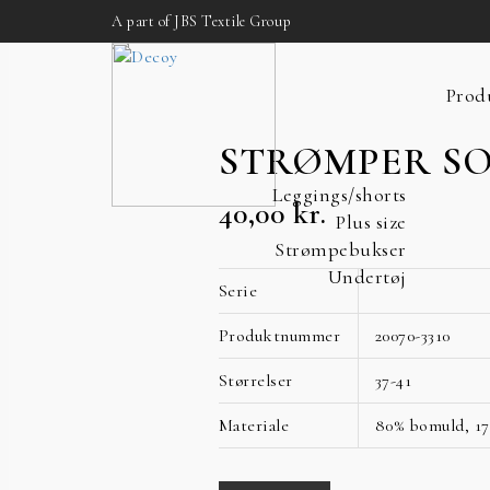
A part of JBS Textile Group
Prod
STRØMPER SO
Leggings/shorts
40,00
kr.
Plus size
Strømpebukser
Undertøj
Serie
Produktnummer
20070-3310
Størrelser
37-41
Materiale
80% bomuld, 17