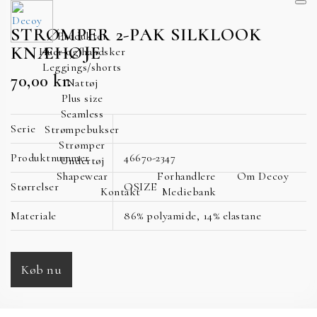
STRØMPER 2-PAK SILKLOOK
Produkter
KNÆHØJE
Huer og handsker
Leggings/shorts
70,00
kr.
Nattøj
Plus size
Seamless
Serie
Strømpebukser
Strømper
Produktnummer
46670-2347
Undertøj
Shapewear
Forhandlere
Om Decoy
Størrelser
OSIZE
Kontakt
Mediebank
Materiale
86% polyamide, 14% elastane
Køb nu