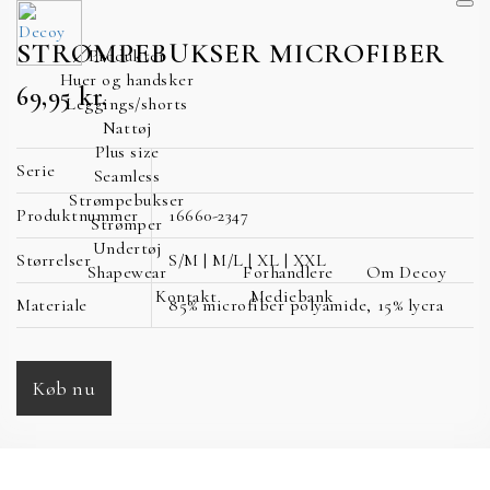
STRØMPEBUKSER MICROFIBER
Produkter
Huer og handsker
69,95
kr.
Leggings/shorts
Nattøj
Plus size
Serie
Seamless
Strømpebukser
Produktnummer
16660-2347
Strømper
Undertøj
Størrelser
S/M | M/L | XL | XXL
Shapewear
Forhandlere
Om Decoy
Kontakt
Mediebank
Materiale
85% microfiber polyamide, 15% lycra
Køb nu