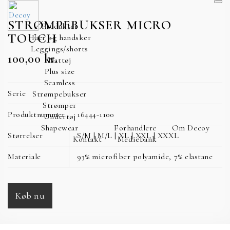
STRØMPEBUKSER MICRO
Produkter
TOUCH
Huer og handsker
Leggings/shorts
100,00
kr.
Nattøj
Plus size
Seamless
Serie
Strømpebukser
Strømper
Produktnummer
16444-1100
Undertøj
Shapewear
Forhandlere
Om Decoy
Størrelser
S/M | M/L | XL | XXL | XXXL
Kontakt
Mediebank
Materiale
93% microfiber polyamide, 7% elastane
Køb nu