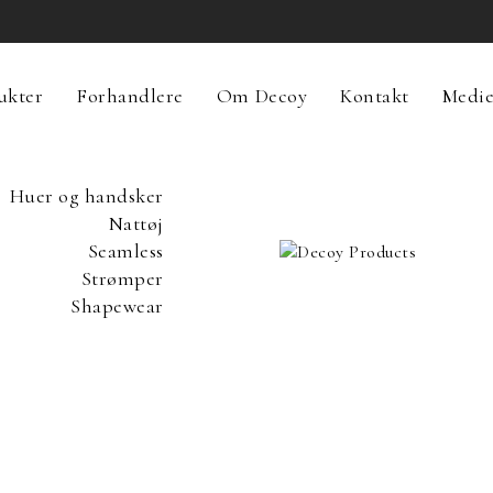
ukter
Forhandlere
Om Decoy
Kontakt
Medi
Huer og handsker
Nattøj
Seamless
Strømper
Shapewear