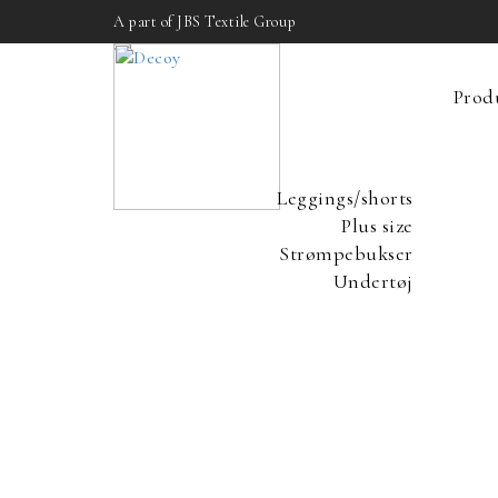
A part of JBS Textile Group
Prod
Leggings/shorts
Plus size
Strømpebukser
Undertøj