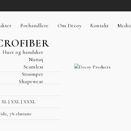
ukter
Forhandlere
Om Decoy
Kontakt
Medi
CROFIBER
Huer og handsker
Nattøj
Seamless
Strømper
Shapewear
| XL | XXL | XXXL
ide, 7% elastane