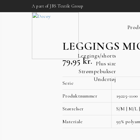
A part of JBS Textile Group
Prod
LEGGINGS MI
Leggings/shorts
79,95
kr.
Plus size
Strømpebukser
Undertøj
Serie
Produktnummer
19225-1100
Størrelser
S/M | M/L 
Materiale
93% polyam